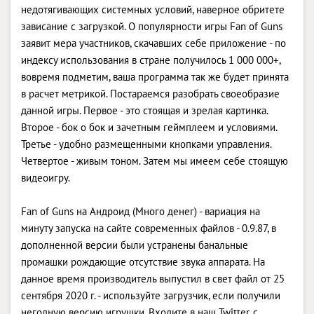
недотягивающих системных условий, наверное обритете
зависание с загрузкой. О популярности игры Fan of Guns
заявит мера участников, скачавших себе приложение - по
индексу использования в стране получилось 1 000 000+,
вовремя подметим, ваша программа так же будет принята
в расчет метрикой. Постараемся разобрать своеобразие
данной игры. Первое - это стоящая и зрелая картинка.
Второе - бок о бок и зачетным геймплеем и условиями.
Третье - удобно размещенными кнопками управления.
Четвертое - живым тоном. Затем мы имеем себе стоящую
видеоигру.
Fan of Guns на Андроид (Много денег) - вариация на
минуту запуска на сайте современных файлов - 0.9.87, в
дополненной версии были устранены банальные
промашки рождающие отсутствие звука аппарата. На
данное время производитель выпустил в свет файл от 25
сентября 2020 г. - используйте загрузчик, если получили
негодную версию игрушки. Входите в наш Twitter, с