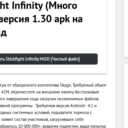
ght Infinity (Много
версия 1.30 apk на
ид
ть Stickfight Infinity MOD [Чистый файл]
я игра от обалденного коллектива Skygo. Требуемый объем
и 42M, переместите на внешнюю память бестолковые
ого завершения хода загрузки незаменимых файлов.
вной программы . Требуемая версия Android - 4.1 и
одных системных условий, подхватите тормоза с
ty заявит состав участников, загрузивших себе
обралось 10 000 000+, вовремя подметим, ваша попытка