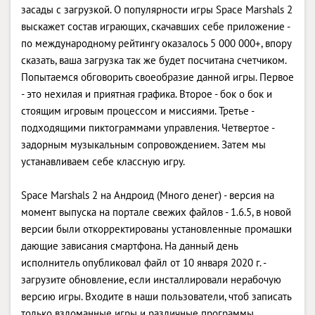
засады с загрузкой. О популярности игры Space Marshals 2
выскажет состав играющих, скачавших себе приложение -
по международному рейтингу оказалось 5 000 000+, впору
сказать, ваша загрузка так же будет посчитана счетчиком.
Попытаемся обговорить своеобразие данной игры. Первое
- это нехилая и приятная графика. Второе - бок о бок и
стоящим игровым процессом и миссиями. Третье -
подходящими пиктограммами управления. Четвертое -
задорным музыкальным сопровождением. Затем мы
устанавливаем себе классную игру.
Space Marshals 2 на Андроид (Много денег) - версия на
момент выпуска на портале свежих файлов - 1.6.5, в новой
версии были откорректированы установленные промашки
дающие зависания смартфона. На данный день
исполнитель опубликовал файл от 10 января 2020 г. -
загрузите обновление, если инсталлировали нерабочую
версию игры. Входите в наши пользователи, чтоб записать
только взломанные игры и различные программы,