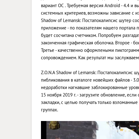
вариант ОС . Требуемая версия Android - 4.4 и 
системных критериев, возможны зависание с и
Shadow of Lemansk: Постапокалипсис шутер соо
приложение - по показателям нашего портала по
будет сосчитана счетчиком. Попробуем разгадат
законченная графическая оболочка. Второе - б
Третье - качественно оформлеными пиктограмм
сопровождением. Как результат мы заслужваем
Z.O.N.A Shadow of Lemansk: Постапокалипсис шу
пибликования в каталоге новейших файлов - 3.
недоработки нагнавшие заблокированные уровн
15 ноября 2019 г. - загрузите обновление, есл
закладки, с целью получать только взломанны
группах.