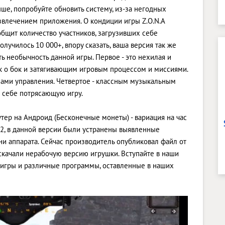
выше, попробуйте обновить систему, из-за негодных
звлечением приложения. О кондиции игры Z.O.N.A
бщит количество участников, загрузивших себе
лучилось 10 000+, впору сказать, ваша версия так же
ь необычность данной игры. Первое - это нехилая и
ок о бок и затягивающим игровым процессом и миссиями.
ами управления. Четвертое - классным музыкальным
 себе потрясающую игру.
тер на Андроид (Бесконечные монеты) - вариация на час
02, в данной версии были устранены выявленные
и аппарата. Сейчас производитель опубликовал файл от
и скачали нерабочую версию игрушки. Вступайте в наши
е игры и различные программы, оставленные в наших