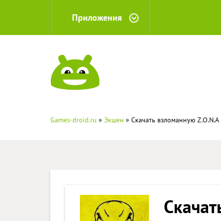
Приложения
Games-droid.ru
»
Экшен
» Скачать взломанную Z.O.N.A
Скачат