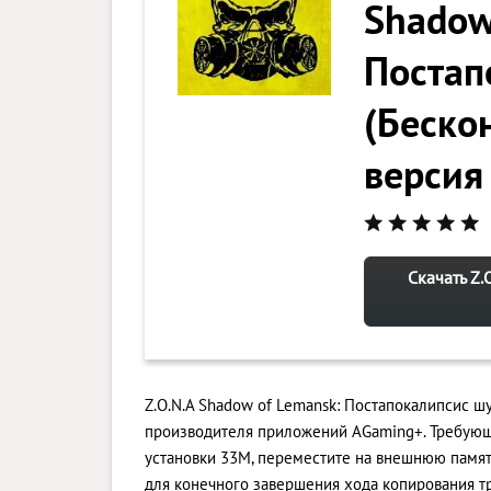
Shadow
Постап
(Беско
версия
Скачать Z.
Z.O.N.A Shadow of Lemansk: Постапокалипсис шу
производителя приложений AGaming+. Требующ
установки 33M, переместите на внешнюю памят
для конечного завершения хода копирования т