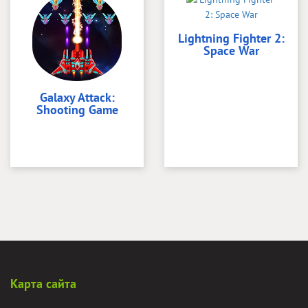
Lightning Fighter 2:
Space War
Galaxy Attack:
Shooting Game
Карта сайта