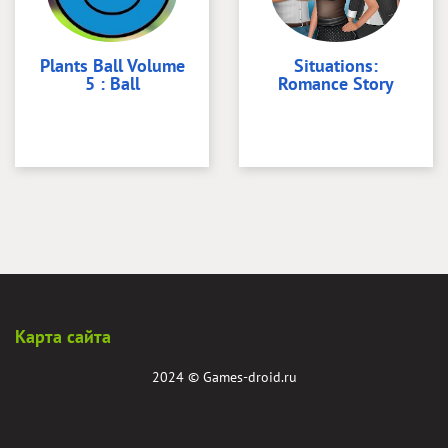
Plants Ball Volume
Situations:
5 : Ball
Romance Story
Карта сайта
2024 ©
Games-droid.ru