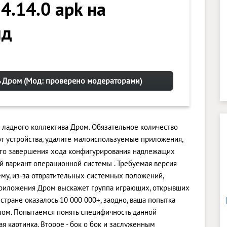
4.14.0 apk на
ид
ь Дром (Мод: проверено модераторами)
 ладного коллектива Дром. Обязательное количество
от устройства, удалите малоиспользуемые приложения,
ого завершения хода конфигурирования надлежащих
й вариант операционной системы . Требуемая версия
тему, из-за отвратительных системных положений,
приложения Дром выскажет группа играющих, открывших
стране оказалось 10 000 000+, заодно, ваша попытка
алом. Попытаемся понять специфичность данной
я картинка. Второе - бок о бок и заслуженным