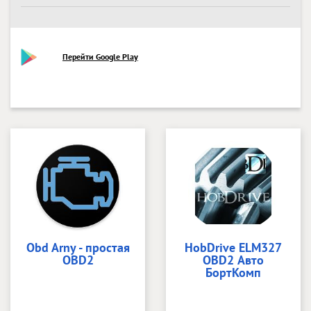
Перейти Google Play
Obd Arny - простая
HobDrive ELM327
OBD2
OBD2 Авто
БортКомп