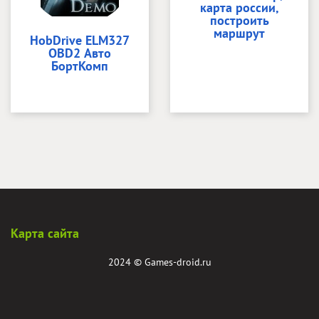
карта россии,
построить
маршрут
HobDrive ELM327
OBD2 Авто
БортКомп
Карта сайта
2024 ©
Games-droid.ru