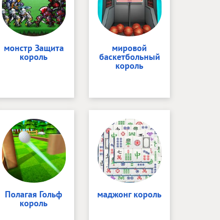
монстр Защита
мировой
король
баскетбольный
король
Полагая Гольф
маджонг король
король