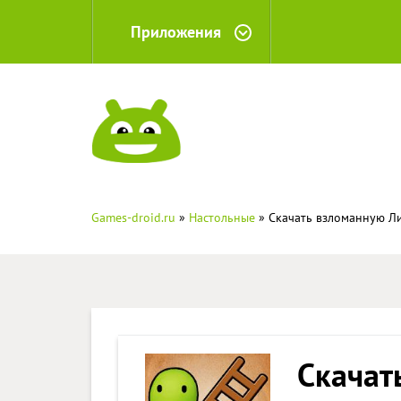
Приложения
Games-droid.ru
»
Настольные
» Скачать взломанную Ли
Скачат