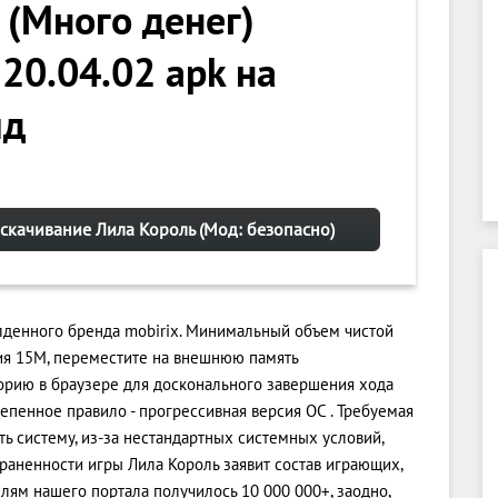
 (Много денег)
 20.04.02 apk на
ид
 скачивание Лила Король (Мод: безопасно)
алденного бренда mobirix. Минимальный объем чистой
ия 15M, переместите на внешнюю память
орию в браузере для досконального завершения хода
пенное правило - прогрессивная версия ОС . Требуемая
ить систему, из-за нестандартных системных условий,
траненности игры Лила Король заявит состав играющих,
лям нашего портала получилось 10 000 000+, заодно,