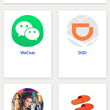
WeChat
DiDi