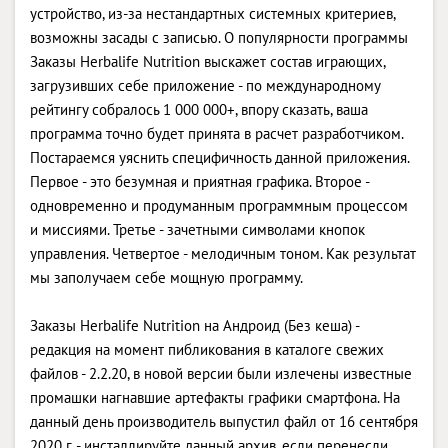
устройство, из-за нестандартных системных критериев,
возможны засады с записью. О популярности программы
Заказы Herbalife Nutrition выскажет состав играющих,
загрузивших себе приложение - по международному
рейтингу собралось 1 000 000+, впору сказать, ваша
программа точно будет принята в расчет разработчиком.
Постараемся уяснить специфичность данной приложения.
Первое - это безумная и приятная графика. Второе -
одновременно и продуманным программным процессом
и миссиями. Третье - зачетными символами кнопок
управления. Четвертое - мелодичным тоном. Как результат
мы заполучаем себе мощную программу.
Заказы Herbalife Nutrition на Андроид (Без кеша) -
редакция на момент пибликования в каталоге свежих
файлов - 2.2.20, в новой версии были излечены известные
промашки нагнавшие артефакты графики смартфона. На
данный день производитель выпустил файл от 16 сентября
2020 г. - инсталлируйте данный архив, если перенесли