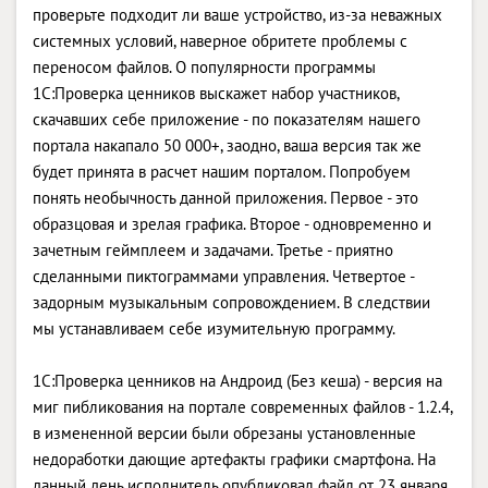
проверьте подходит ли ваше устройство, из-за неважных
системных условий, наверное обритете проблемы с
переносом файлов. О популярности программы
1С:Проверка ценников выскажет набор участников,
скачавших себе приложение - по показателям нашего
портала накапало 50 000+, заодно, ваша версия так же
будет принята в расчет нашим порталом. Попробуем
понять необычность данной приложения. Первое - это
образцовая и зрелая графика. Второе - одновременно и
зачетным геймплеем и задачами. Третье - приятно
сделанными пиктограммами управления. Четвертое -
задорным музыкальным сопровождением. В следствии
мы устанавливаем себе изумительную программу.
1С:Проверка ценников на Андроид (Без кеша) - версия на
миг пибликования на портале современных файлов - 1.2.4,
в измененной версии были обрезаны установленные
недоработки дающие артефакты графики смартфона. На
данный день исполнитель опубликовал файл от 23 января