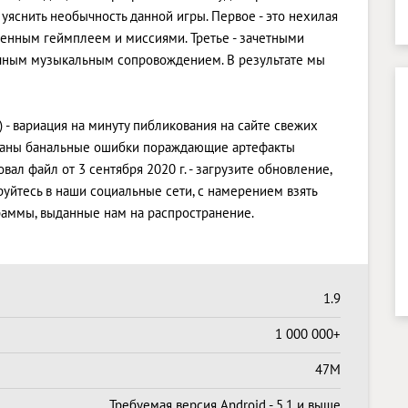
уяснить необычность данной игры. Первое - это нехилая
уженным геймплеем и миссиями. Третье - зачетными
ичным музыкальным сопровождением. В результате мы
 - вариация на минуту пибликования на сайте свежих
рованы банальные ошибки пораждающие артефакты
ал файл от 3 сентября 2020 г. - загрузите обновление,
руйтесь в наши социальные сети, с намерением взять
аммы, выданные нам на распространение.
1.9
1 000 000+
47M
Требуемая версия Android - 5.1 и выше