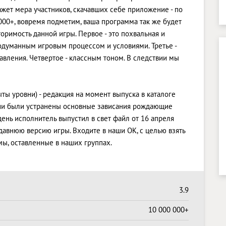
ажет мера участников, скачавших себе приложение - по
000+, вовремя подметим, ваша программа так же будет
оримость данной игры. Первое - это похвальная и
одуманным игровым процессом и условиями. Третье -
ления. Четвертое - классным тоном. В следствии мы
ыты уровни) - редакция на момент выпуска в каталоге
сии были устранены основные зависания рождающие
ень исполнитель выпустил в свет файл от 16 апреля
 давнюю версию игры. Входите в наши OK, с целью взять
ы, оставленные в наших группах.
3.9
10 000 000+