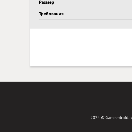
Размер
Требования
2024 ©
Games-droid.r