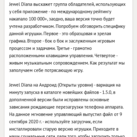
Jewel Diana выскажет группа обладателей, использующих
у себя приложение - по международному рейтингу
накапало 100 000+, заодно, ваша версия точно будет
учтена разработчиком. Попробуем обговорить специфику
данной игрушки. Первое - это образцовая и зрелая
графика. Второе - бок о бок и заслуженным игровым
процессом и задачами. Третье - грамотно
расположенными клавишами управления. Четвертое -
живым музыкальным сопровождением. Как результат мы
заполучаем себе потрясающую игру.
Jewel Diana на Андроид (Открыты уровни) - вариация на
минуту запуска в каталоге новейших файлов - 1.5.0, в
дополненной версии были исправлены основные
зависания рождающие перезагрузки телефона аппарата.
На данное мгновение управляющий выпустил файл от 9
сентября 2020 г. - используйте загрузчик, если
инсталлировали старую версию игрушки. Приходите в
наши социальные сети, ради того, чтобы загрузить только