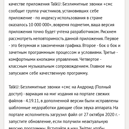
качестве приложения TalkU: Безлимитные звонки +смс
сообщит группа участников, установивших себе
приложение - по индексу использования в стране
оказалось 10 000 000+, вовремя подметим, ваша версия
приложения точно будет учтена разработчиком. Рискнем
рассмотреть неповторимость данной приложения. Первое
- это безумная и законченная графика. Второе - бок о бок и
зачетным программным процессом и условиями. Третье -
комфортными кнопками управления. Четвертое -
классным музыкальным сопровождением. Главное мы
запускаем себе качественную программу.
TalkU: Безлимитные звонки +смс на Андроид (Полный
доступ) - вариация на миг издания на портале свежих
файлов - 4.19.11, в дополненной версии были исправлены
шаблонные недоработки дающие сбои звука аппарата. На
портале исполнитель загрузил файл от 27 октября 2020 г. -
запустите обновление, если получили неактуальную
версию программы. Вступайте в наш Twitter, чтобы