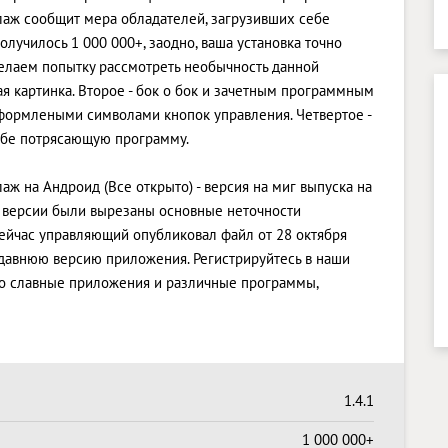
ллаж сообщит мера обладателей, загрузивших себе
лучилось 1 000 000+, заодно, ваша установка точно
делаем попытку рассмотреть необычность данной
ая картинка. Второе - бок о бок и зачетным программным
оформлеными символами кнопок управления. Четвертое -
ебе потрясающую программу.
лаж на Андроид (Все открыто) - версия на миг выпуска на
й версии были вырезаны основные неточности
ейчас управляющий опубликовал файл от 28 октября
и давнюю версию приложения. Регистрируйтесь в наши
ько славные приложения и различные программы,
1.4.1
1 000 000+