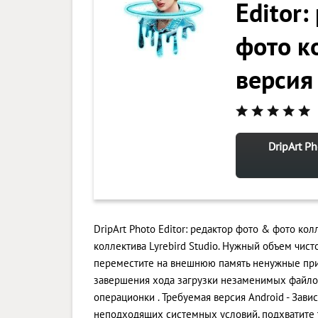
Editor
фото к
версия
DripArt P
DripArt Photo Editor: редактор фото & фото ко
коллектива Lyrebird Studio. Нужный объем чисто
переместите на внешнюю память ненужные при
завершения хода загрузки незаменимых файло
операционки . Требуемая версия Android - Зави
неподходящих системных условий, подхватите 