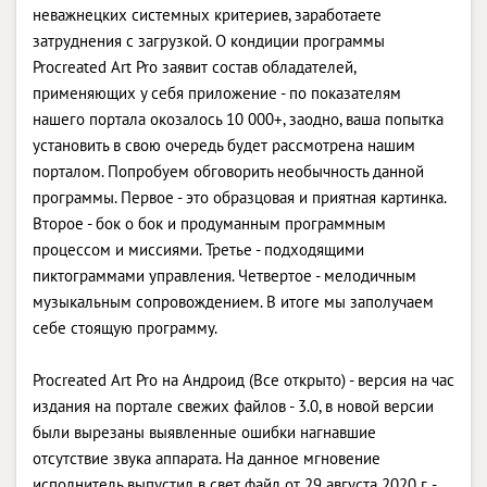
неважнецких системных критериев, заработаете
затруднения с загрузкой. О кондиции программы
Procreated Art Pro заявит состав обладателей,
применяющих у себя приложение - по показателям
нашего портала окозалось 10 000+, заодно, ваша попытка
установить в свою очередь будет рассмотрена нашим
порталом. Попробуем обговорить необычность данной
программы. Первое - это образцовая и приятная картинка.
Второе - бок о бок и продуманным программным
процессом и миссиями. Третье - подходящими
пиктограммами управления. Четвертое - мелодичным
музыкальным сопровождением. В итоге мы заполучаем
себе стоящую программу.
Procreated Art Pro на Андроид (Все открыто) - версия на час
издания на портале свежих файлов - 3.0, в новой версии
были вырезаны выявленные ошибки нагнавшие
отсутствие звука аппарата. На данное мгновение
исполнитель выпустил в свет файл от 29 августа 2020 г. -