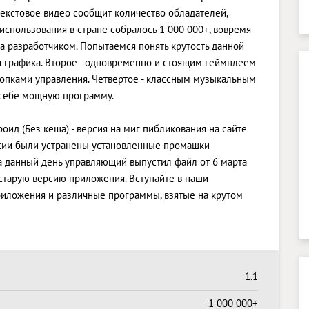
екстовое видео сообщит количество обладателей,
использования в стране собралось 1 000 000+, вовремя
а разработчиком. Попытаемся понять крутость данной
я графика. Второе - одновременно и стоящим геймплеем
нопками управления. Четвертое - классным музыкальным
 себе мощную программу.
оид (Без кеша) - версия на миг пибликования на сайте
рсии были устранены установленные промашки
а данный день управляющий выпустил файл от 6 марта
и старую версию приложения. Вступайте в наши
приложения и различные программы, взятые на крутом
1.1
1 000 000+