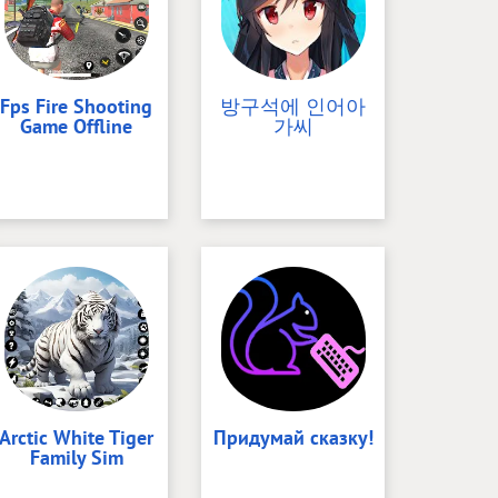
Fps Fire Shooting
방구석에 인어아
Game Offline
가씨
Arctic White Tiger
Придумай сказку!
Family Sim