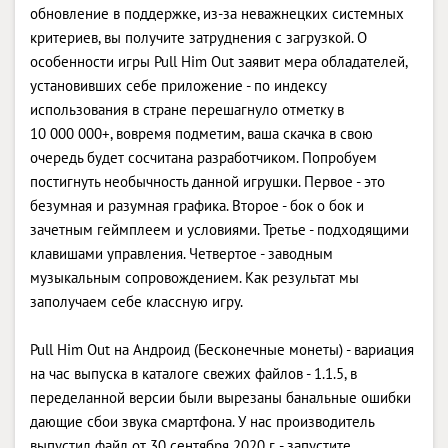
обновление в поддержке, из-за неважнецких системных
критериев, вы получите затруднения с загрузкой. О
особенности игры Pull Him Out заявит мера обладателей,
установивших себе приложение - по индексу
использования в стране перешагнуло отметку в
10 000 000+, вовремя подметим, ваша скачка в свою
очередь будет сосчитана разработчиком. Попробуем
постигнуть необычность данной игрушки. Первое - это
безумная и разумная графика. Второе - бок о бок и
зачетным геймплеем и условиями. Третье - подходящими
клавишами управления. Четвертое - заводным
музыкальным сопровождением. Как результат мы
заполучаем себе классную игру.
Pull Him Out на Андроид (Бесконечные монеты) - вариация
на час выпуска в каталоге свежих файлов - 1.1.5, в
переделанной версии были вырезаны банальные ошибки
дающие сбои звука смартфона. У нас производитель
выпустил файл от 30 сентября 2020 г. - запустите