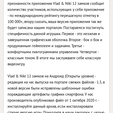
признанности приложения Vlad & Niki 12 замков сообщит
количество участников, использующих у себя приложение
- по международному рейтингу перешагнуло отметку в
100 000+, впору сказать, ваша версия приложения так же
будет записана нашим порталом. Постараемся постигнуть
специфичность данной игрушки. Первое - это нехилая и
завершенная графическая оболочка. Второе - бок о бок и
продуманным геймплеем и задачами. Третье -
комфортными пиктограммами управления. Четвертое -
классным тоном. В итоге мы заслужваем себе классную
видеоигру.
Vlad & Niki 12 замков на Андроид (Открыты уровни) -
редакция на час выпуска на портале свежих файлов - 1.3, в
новой версии были исправлены шаблонные ошибки
пораждающие артефакты графики смартфона. У нас
производитель опубликовал файл от 1 октября 2020 г. -
инсталлируйте данный архив, если инсталлировали
старую версию игры. Приходите в наши закладки, с целью