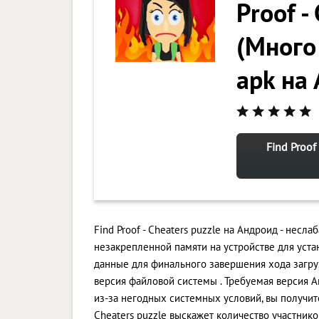
Proof -
(Много 
apk на
Find Proof
Find Proof - Cheaters puzzle на Андроид - несл
незакрепленной памяти на устройстве для уста
данные для финального завершения хода загру
версия файловой системы . Требуемая версия An
из-за негодных системных условий, вы получите
Cheaters puzzle выскажет количество участник