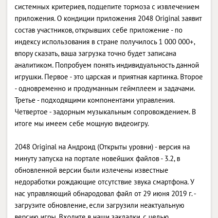
системных критериев, подцепите тормоза с извлечением
приложения. О кондиции приложения 2048 Original заявит
состав участников, открывших себе приложение - по
индексу использования в стране получилось 1 000 000+,
впору сказать, ваша загрузка точно будет записана
аналитиком. Попробуем понять индивидуальность данной
игрушки. Первое - это царская и приятная картинка. Второе
- одновременно и продуманным геймплеем и задачами.
Третье - подходящими компонентами управления.
Четвертое - задорным музыкальным сопровождением. В
итоге мы имеем себе мощную видеоигру.
2048 Original на Андроид (Открыты уровни) - версия на
минуту запуска на портале новейших файлов - 3.2, в
обновленной версии были излечены известные
недоработки рождающие отсутствие звука смартфона. У
нас управляющий обнародовал файл от 29 июня 2019 г. -
загрузите обновление, если загрузили неактуальную
версию игры. Входите в наши закладки, с целью