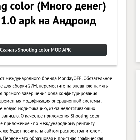
g color (Много денег)
 1.0 apk на Андроид
Скачать Shooting color MOD APK
ра от международного бренда MondayOFF. Обязательное
ве для сборки 27M, переместите на внешнюю память
ля прямого завершения хода конфигурирования
овременная модификация операционной системы .
зите новую модификацию, из-за недотягивающих
 записью. О качестве приложения Shooting color
бе приложение - по международному рейтингу
ак же будет посчитана сайтом распространителем.
 Первое - это образцовая и приятная графическая