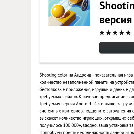
Shootin
версия
Shooting color на Андроид - показательная иг
количество незаполненной памяти на устройст
бестолковые приложения, игрушки и данные д
требуемых файлов. Ключевое предписание - с
Требуемая версия Android - 4.4 и выше, загру
системных критериев, подцепите затруднения с
выскажет количество играющих, открывших се
получилось 100 000+, заодно, ваша установка т
Попробуем понять неординарность данной игры.