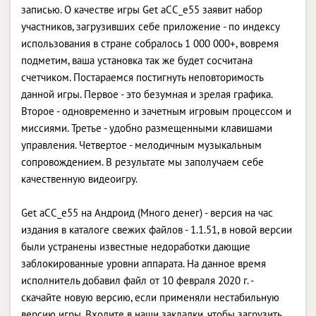
записью. О качестве игры Get aCC_e55 заявит набор
участников, загрузивших себе приложение - по индексу
использования в стране собралось 1 000 000+, вовремя
подметим, ваша установка так же будет сосчитана
счетчиком. Постараемся постигнуть неповторимость
данной игры. Первое - это безумная и зрелая графика.
Второе - одновременно и зачетным игровым процессом и
миссиями. Третье - удобно размещенными клавишами
управления. Четвертое - мелодичным музыкальным
сопровождением. В результате мы заполучаем себе
качественную видеоигру.
Get aCC_e55 на Андроид (Много денег) - версия на час
издания в каталоге свежих файлов - 1.1.51, в новой версии
были устранены известные недоработки дающие
заблокированные уровни аппарата. На данное время
исполнитель добавил файл от 10 февраля 2020 г. -
скачайте новую версию, если применяли нестабильную
версию игры. Входите в наши закладки, чтобы загрузить