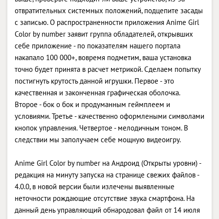
отвратительных системных положений, подцепите засады
с записью. О распространенности приложения Anime Girl
Color by number заявит группа обладателей, открывших
себе приложение - по показателям нашего портала
накапало 100 000+, вовремя подметим, ваша установка
точно будет принята в расчет метрикой. Сделаем попытку
постигнуть крутость данной игрушки. Первое - это
качественная и законченная графическая оболочка.
Второе - бок о бок и продуманным геймплеем и
условиями. Третье - качественно оформлеными символами
кнопок управления. Четвертое - мелодичным тоном. В
следствии мы заполучаем себе мощную видеоигру.
Anime Girl Color by number на Андроид (Открыты уровни) -
редакция на минуту запуска на странице свежих файлов -
4.0.0, в новой версии были излечены выявленные
неточности рождающие отсутствие звука смартфона. На
данный день управляющий обнародовал файл от 14 июля