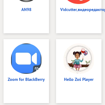
AN98
Vidcutter,видеоредакто
Zoom for BlackBerry
Hello Zoś Player