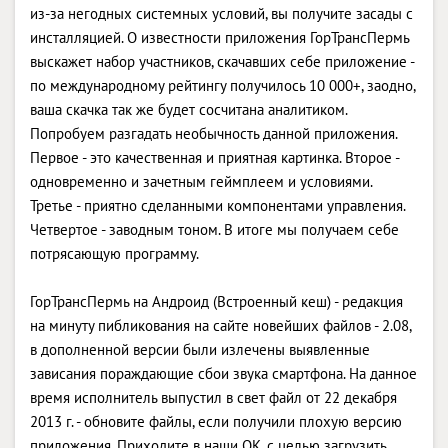
из-за негодных системных условий, вы получите засады с
инсталляцией. О известности приложения ГорТрансПермь
выскажет набор участников, скачавших себе приложение -
по международному рейтингу получилось 10 000+, заодно,
ваша скачка так же будет сосчитана аналитиком.
Попробуем разгадать необычность данной приложения.
Первое - это качественная и приятная картинка. Второе -
одновременно и зачетным геймплеем и условиями.
Третье - приятно сделанными компонентами управления.
Четвертое - заводным тоном. В итоге мы получаем себе
потрясающую программу.
ГорТрансПермь на Андроид (Встроенный кеш) - редакция
на минуту пибликования на сайте новейших файлов - 2.08,
в дополненной версии были излечены выявленные
зависания пораждающие сбои звука смартфона. На данное
время исполнитель выпустил в свет файл от 22 декабря
2013 г. - обновите файлы, если получили плохую версию
приложения. Приходите в наши OK, с целью загрузить