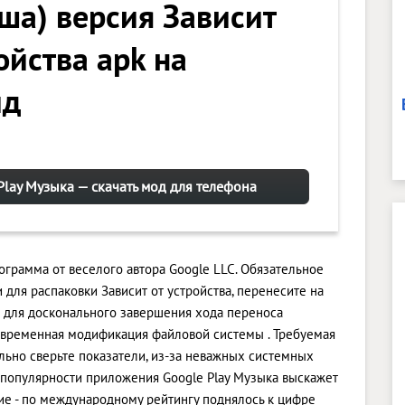
еша) версия Зависит
ойства apk на
ид
Play Музыка — скачать мод для телефона
ограмма от веселого автора Google LLC. Обязательное
для распаковки Зависит от устройства, перенесите на
 для досконального завершения хода переноса
овременная модификация файловой системы . Требуемая
тельно сверьте показатели, из-за неважных системных
О популярности приложения Google Play Музыка выскажет
е - по международному рейтингу поднялось к цифре