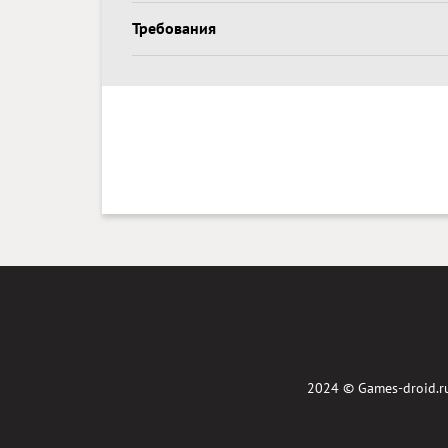
Требования
2024 ©
Games-droid.r