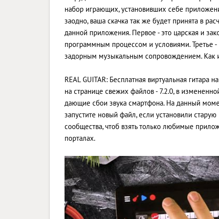
набор играющих, установивших себе приложени
заодно, ваша скачка так же будет принята в ра
данной приложения. Первое - это царская и зак
программным процессом и условиями. Третье -
задорным музыкальным сопровождением. Как и
REAL GUITAR: Бесплатная виртуальная гитара н
на странице свежих файлов - 7.2.0, в изменен
дающие сбои звука смартфона. На данный момен
запустите новый файл, если установили стару
сообщества, чтоб взять только любимые прило
порталах.