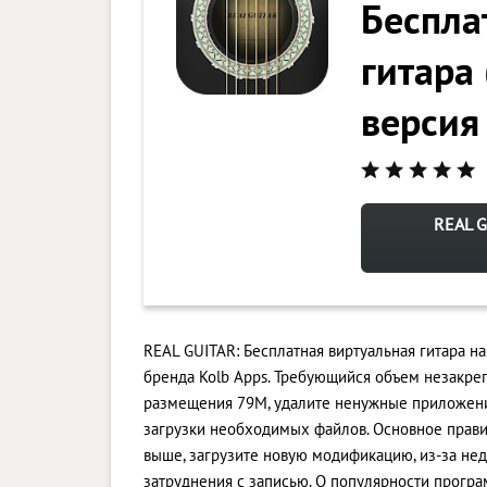
Беспла
гитара
версия
REAL G
REAL GUITAR: Бесплатная виртуальная гитара н
бренда Kolb Apps. Требующийся объем незакре
размещения 79M, удалите ненужные приложени
загрузки необходимых файлов. Основное правило
выше, загрузите новую модификацию, из-за не
затруднения с записью. О популярности програ