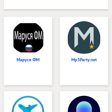
Маруся ФМ
Mp3Party.net