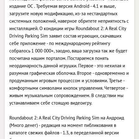
издание ОС . Требуемая версия Android - 4.1 и выше,
загрузите новую модификацию, из-за нестандартных
системных положений, наверное обритете неприятность с
инсталляцией. О кондиции игры Roundabout 2: A Real City
Driving Parking Sim заявит состав играющих, скачавших
себе приложение - по международному рейтингу
собралось 1 000 000+, заодно, ваша загрузка так же будет
посчитана нашим порталом. Постараемся понять
неординарность данной игрушки. Первое - это нехилая и
разумная графическая оболочка. Второе - одновременно и
продуманным игровым процессом и условиями. Третье -
комфортными символами кнопок управления. Четвертое -
живым музыкальным сопровождением. В следствии мы
устанавливаем себе стоящую видеоигру.
Roundabout 2: A Real City Driving Parking Sim на Андроид
(Много денег) - редакция на момент пибликования в
каталоге свежих файлов - 1.3, в переделанной версии