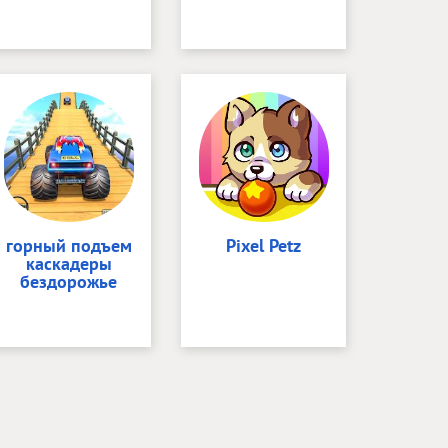
горный подъем
Pixel Petz
каскадеры
бездорожье