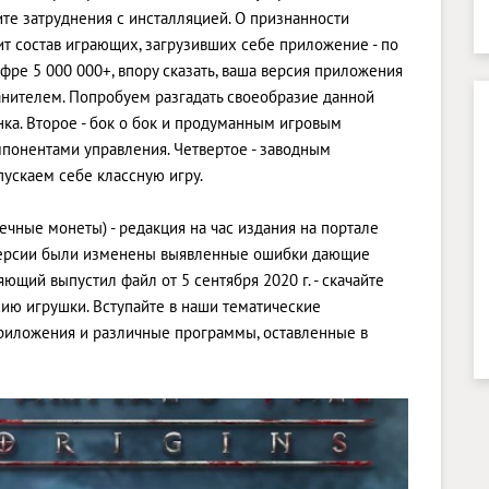
те затруднения с инсталляцией. О признанности
т состав играющих, загрузивших себе приложение - по
фре 5 000 000+, впору сказать, ваша версия приложения
анителем. Попробуем разгадать своеобразие данной
инка. Второе - бок о бок и продуманным игровым
мпонентами управления. Четвертое - заводным
ускаем себе классную игру.
ечные монеты) - редакция на час издания на портале
й версии были изменены выявленные ошибки дающие
яющий выпустил файл от 5 сентября 2020 г. - скачайте
ию игрушки. Вступайте в наши тематические
приложения и различные программы, оставленные в