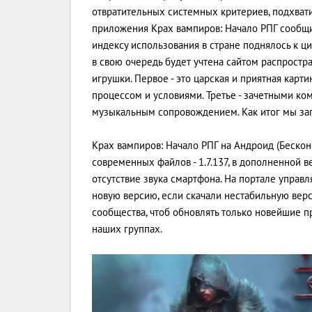
отвратительных системных критериев, подхвати
приложения Крах вампиров: Начало РПГ сообщи
индексу использования в стране поднялось к ци
в свою очередь будет учтена сайтом распростр
игрушки. Первое - это царская и приятная карт
процессом и условиями. Третье - зачетными ко
музыкальным сопровождением. Как итог мы зап
Крах вампиров: Начало РПГ на Андроид (Бескон
современных файлов - 1.7.137, в дополненно
отсутствие звука смартфона. На портале управл
новую версию, если скачали нестабильную верс
сообщества, чтоб обновлять только новейшие 
наших группах.