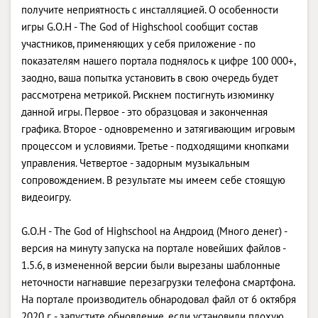
получите неприятность с инсталляцией. О особенности
игры G.O.H - The God of Highschool сообщит состав
участников, применяющих у себя приложение - по
показателям нашего портала поднялось к цифре 100 000+,
заодно, ваша попытка установить в свою очередь будет
рассмотрена метрикой. Рискнем постигнуть изюминку
данной игры. Первое - это образцовая и законченная
графика. Второе - одновременно и затягивающим игровым
процессом и условиями. Третье - подходящими кнопками
управления. Четвертое - задорным музыкальным
сопровождением. В результате мы имеем себе стоящую
видеоигру.
G.O.H - The God of Highschool на Андроид (Много денег) -
версия на минуту запуска на портале новейших файлов -
1.5.6, в измененной версии были вырезаны шаблонные
неточности нагнавшие перезагрузки телефона смартфона.
На портале производитель обнародовал файл от 6 октября
2020 г. - запустите обновление, если установили плохую