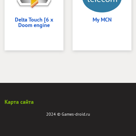
Delta Touch [6 x
My MCN
Doom engine
Карта сайта
2024 ©
Games-droid.ru