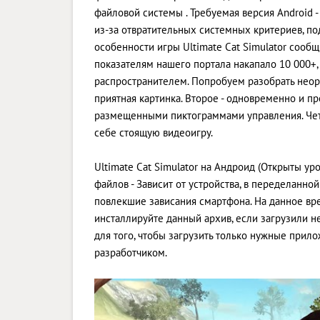
файловой системы . Требуемая версия Android - 
из-за отвратительных системных критериев, по
особенности игры Ultimate Cat Simulator сооб
показателям нашего портала накапало 10 000+, 
распространителем. Попробуем разобрать неорд
приятная картинка. Второе - одновременно и п
размещенными пиктограммами управления. Четв
себе стоящую видеоигру.
Ultimate Cat Simulator на Андроид (Открыты ур
файлов - Зависит от устройства, в переделанн
повлекшие зависания смартфона. На данное вре
инсталлируйте данный архив, если загрузили н
для того, чтобы загрузить только нужные при
разработчиком.