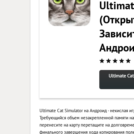
Ultimat
(Откры
Зависит
Андро
Ultimate Ca
Ultimate Cat Simulator на Андроид - некислая и
Требующийся объем незакрепленной памяти на у
перенесите на карту перетащите на долговрем
финального завершения хода копирования поле