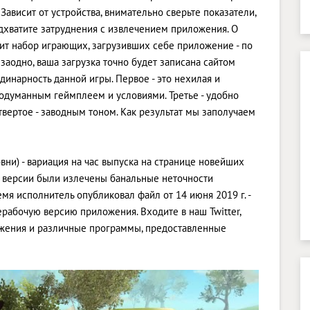
Зависит от устройства, внимательно сверьте показатели,
дхватите затруднения с извлечением приложения. О
щит набор играющих, загрузивших себе приложение - по
заодно, ваша загрузка точно будет записана сайтом
инарность данной игры. Первое - это нехилая и
родуманным геймплеем и условиями. Третье - удобно
ертое - заводным тоном. Как результат мы заполучаем
овни) - вариация на час выпуска на странице новейших
ой версии были излечены банальные неточности
мя исполнитель опубликовал файл от 14 июня 2019 г. -
ерабочую версию приложения. Входите в наш Twitter,
ложения и различные программы, предоставленные