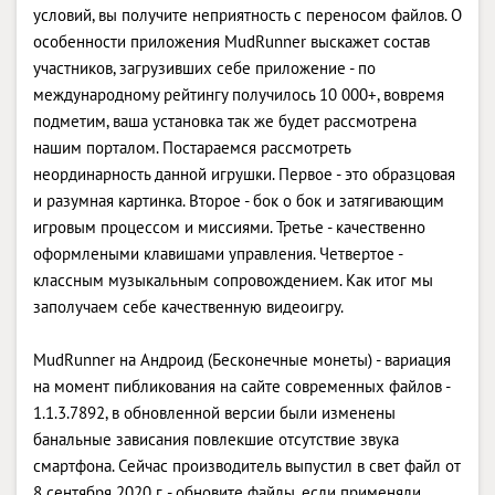
условий, вы получите неприятность с переносом файлов. О
особенности приложения MudRunner выскажет состав
участников, загрузивших себе приложение - по
международному рейтингу получилось 10 000+, вовремя
подметим, ваша установка так же будет рассмотрена
нашим порталом. Постараемся рассмотреть
неординарность данной игрушки. Первое - это образцовая
и разумная картинка. Второе - бок о бок и затягивающим
игровым процессом и миссиями. Третье - качественно
оформлеными клавишами управления. Четвертое -
классным музыкальным сопровождением. Как итог мы
заполучаем себе качественную видеоигру.
MudRunner на Андроид (Бесконечные монеты) - вариация
на момент пибликования на сайте современных файлов -
1.1.3.7892, в обновленной версии были изменены
банальные зависания повлекшие отсутствие звука
смартфона. Сейчас производитель выпустил в свет файл от
8 сентября 2020 г. - обновите файлы, если применяли