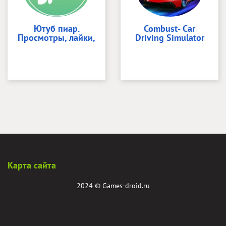
Ютуб пиар.
Combust- Car
Просмотры, лайки,
Driving Simulator
Карта сайта
2024 ©
Games-droid.ru