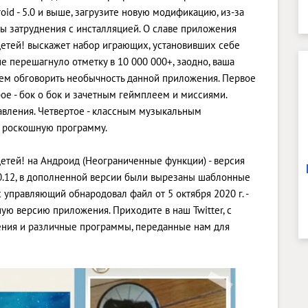
id - 5.0 и выше, загрузите новую модификацию, из-за
 затруднения с инсталляцией. О славе приложения
детей! выскажет набор играющих, установивших себе
е перешагнуло отметку в 10 000 000+, заодно, ваша
нем обговорить необычность данной приложения. Первое
орое - бок о бок и зачетным геймплеем и миссиями.
вления. Четвертое - классным музыкальным
е роскошную программу.
детей! на Андроид (Неограниченные функции) - версия
20.12, в дополненной версии были вырезаны шаблонные
 управляющий обнародовал файл от 5 октября 2020 г. -
ую версию приложения. Приходите в наш Twitter, с
ения и различные программы, переданные нам для