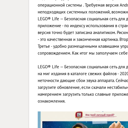
операционной системы . Требуемая версия Andro
неподходящих системных положений, возможны
LEGO® Life — Безопасная социальная сеть для 
приложение - по индексу использования в стран
версия точно будет записана аналитиком. Риск
- это качественная и законченная картинка. Вт
Третье - удобно размещенными клавишами упра
сопровождением. Как итог мы заполучаем себ
LEGO® Life — Безопасная социальная сеть для 
на миг издания в каталоге свежих файлов - 20
неточности дающие сбои звука аппарата. Сейчас
загрузите обновление, если скачали нестабильн
намерением загрузить только славные прилож
ознакомления.