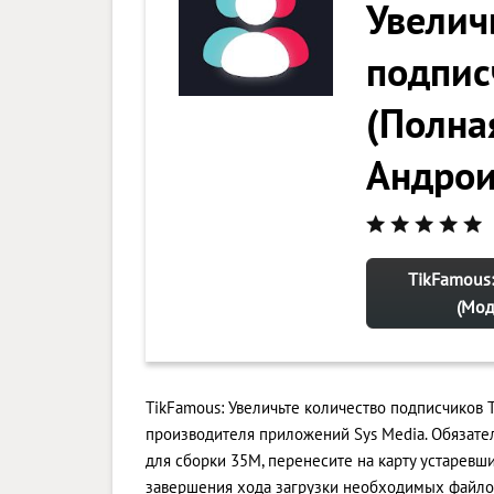
Увелич
подпис
(Полная
Андро
TikFamous:
(Мод
TikFamous: Увеличьте количество подписчиков T
производителя приложений Sys Media. Обязате
для сборки 35M, перенесите на карту устаревш
завершения хода загрузки необходимых файлов.