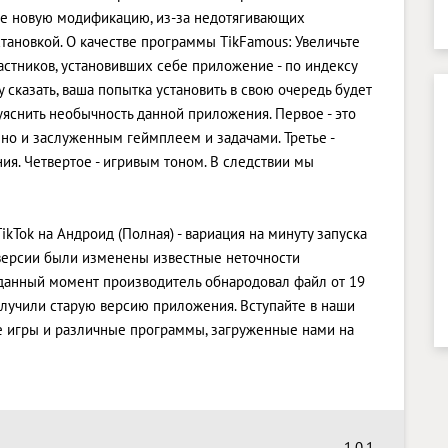
зите новую модификацию, из-за недотягивающих
тановкой. О качестве программы TikFamous: Увеличьте
астников, установивших себе приложение - по индексу
у сказать, ваша попытка установить в свою очередь будет
яснить необычность данной приложения. Первое - это
нно и заслуженным геймплеем и задачами. Третье -
. Четвертое - игривым тоном. В следствии мы
ikTok на Андроид (Полная) - вариация на минуту запуска
й версии были изменены известные неточности
данный момент производитель обнародовал файл от 19
 получили старую версию приложения. Вступайте в наши
ие игры и различные программы, загруженные нами на
1.0.1