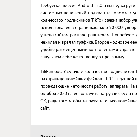
Требуемая версия Android - 5.0 и выше, загру
системных положений, подхватите тормоза с ус
количество подписчиков TikTok заявит набор уч
использования в стране накапало 50 000+, впор
учтена сайтом распространителем. Попробуем у
нехилая и зрелая графика. Второе - одновреме
удобно размещенными компонентами управления
запускаем себе качественную программу.
TikFamous: Увеличьте количество подписчиков T
на странице новейших файлов - 1.0.1, в данно
пораждающие неточности работы аппарата. На 
октября 2020 г. - используйте загрузчик, если
OK, ради того, чтобы загружать только новейш
сайт.