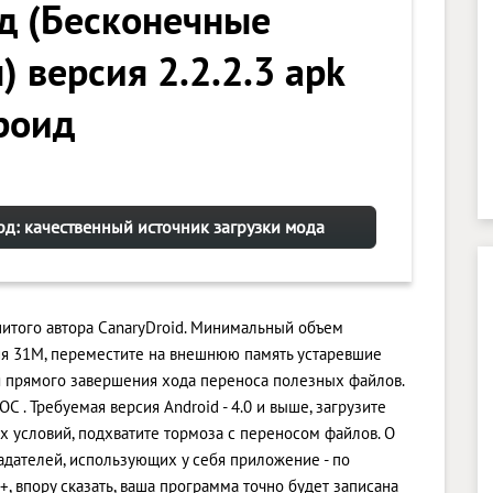
д (Бесконечные
 версия 2.2.2.3 apk
роид
рд: качественный источник загрузки мода
нитого автора CanaryDroid. Минимальный объем
ия 31M, переместите на внешнюю память устаревшие
я прямого завершения хода переноса полезных файлов.
С . Требуемая версия Android - 4.0 и выше, загрузите
 условий, подхватите тормоза с переносом файлов. О
адателей, использующих у себя приложение - по
, впору сказать, ваша программа точно будет записана