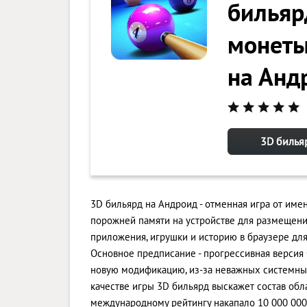
бильяр
монеты)
на Анд
3D билья
3D бильярд на Андроид - отменная игра от име
порожней памяти на устройстве для размещен
приложения, игрушки и историю в браузере дл
Основное предписание - прогрессивная версия О
новую модификацию, из-за неважных системных
качестве игры 3D бильярд выскажет состав обл
международному рейтингу накапало 10 000 000+