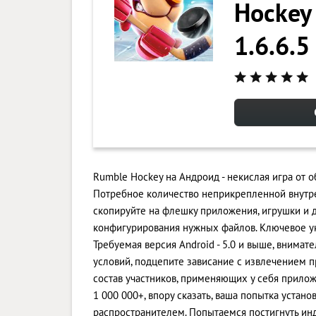
Hockey
1.6.6.5
Rumble Hockey на Андроид - некислая игра от 
Потребное количество неприкрепленной внутре
скопируйте на флешку приложения, игрушки и 
конфигурирования нужных файлов. Ключевое ук
Требуемая версия Android - 5.0 и выше, внимат
условий, подцепите зависание с извлечением 
состав участников, применяющих у себя прилож
1 000 000+, впору сказать, ваша попытка устано
распространителем. Попытаемся постигнуть инд