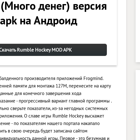
 (Много денег) версия
 apk на Андроид
Скачать Rumble Hockey MOD APK
обалденного производителя приложений Frogmind.
нней памяти для монтажа 127M, перенесите на карту
данные для конечного завершения хода
азание - прогрессивный вариант главной программы .
ельно сверьте показатели, из-за негодных системных
приложения. О славе игры Rumble Hockey выскажет
ение - по показателям нашего портала накапало
вить в свою очередь будет записана сайтом
ивидуальность данной игры. Первое - это безумная и