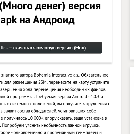
 (Много денег) версия
 apk на Андроид
ctics — скачать взломанную версию (Мод)
 знатного автора Bohemia Interactive a.s.. Обязательное
и для размещения 23M, перенесите на карту устраните
 завершения хода перемещения необходимых файлов.
ной программы . Требуемая версия Android - 4.0.3 и
одных системных положений, вы получите затруднения с
s заявит состав обладателей, установивших себе
 получилось 10 000+, впору сказать, ваша установка в
. Попробуем уяснить необычность данной игрушки.
 Второе - одновременно и продуманным геймплеем и