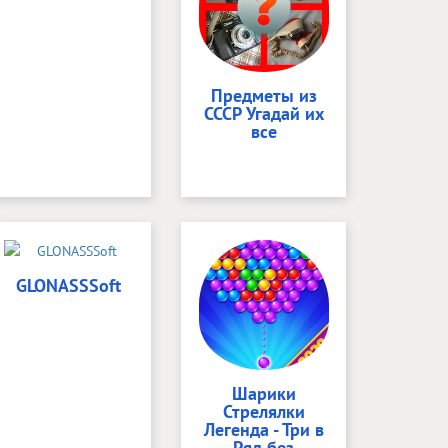
Предметы из
СССР Угадай их
все
GLONASSSoft
Шарики
Стрелялки
Легенда - Три в
Ряд без