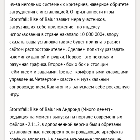
из-за негодных системных критериев, наверное обритете
затруднения с инсталляцией. О признанности игры
Stormfall: Rise of Balur заявит мера участников,
загрузивших себе приложение - по индексу
использования в стране накапало 10 000 000+, впору
сказать, ваша установка так же будет принята в расчет
сайтом распространителем. Сделаем попытку разгадать
изюминку данной игрушки. Первое - это нехилая и
разумная графика. Второе - бок о бок и стоящим
геймплеем и задачами. Третье - комфортными клавишами
управления. Четвертое - классным музыкальным
сопровождением. Как итог мы запускаем себе роскошную
игру.
Stormfall: Rise of Balur на Андроид (Много денег) -
редакция на момент выпуска на портале современных
файлов - 2.11.2, в дополненной версии были обрезаны
установленные некорректности рождающие артефакты
графики аппарата. На данное мгновение управляющий