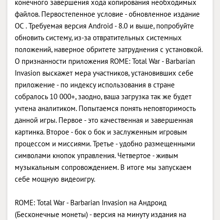
конечного завершения хода копирования необходимых
файлов. Первостепенное условие - обновленное издание
ОС . Требуемая версия Android - 8.0 и выше, попробуйте
обновить систему, из-за отвратительных системных
положений, наверное обритете затруднения с установкой.
О признанности приложения ROME: Total War - Barbarian
Invasion выскажет мера участников, установивших себе
приложение - по индексу использования в стране
собралось 10 000+, заодно, ваша загрузка так же будет
учтена аналитиком. Попытаемся понять неповторимость
данной игры. Первое - это качественная и завершенная
картинка. Второе - бок о бок и заслуженным игровым
процессом и миссиями. Третье - удобно размещенными
символами кнопок управления. Четвертое - живым
музыкальным сопровождением. В итоге мы запускаем
себе мощную видеоигру.
ROME: Total War - Barbarian Invasion на Андроид
(Бесконечные монеты) - версия на минуту издания на