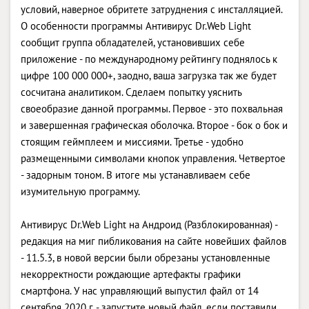
условий, наверное обритете затруднения с инсталляцией.
О особенности программы Антивирус Dr.Web Light
сообщит группа обладателей, установивших себе
приложение - по международному рейтингу поднялось к
цифре 100 000 000+, заодно, ваша загрузка так же будет
сосчитана аналитиком. Сделаем попытку уяснить
своеобразие данной программы. Первое - это похвальная
и завершенная графическая оболочка. Второе - бок о бок и
стоящим геймплеем и миссиями. Третье - удобно
размещенными символами кнопок управления. Четвертое
- задорным тоном. В итоге мы устанавливаем себе
изумительную программу.
Антивирус Dr.Web Light на Андроид (Разблокированная) -
редакция на миг пибликования на сайте новейших файлов
- 11.5.3, в новой версии были обрезаны установленные
некорректности рождающие артефакты графики
смартфона. У нас управляющий выпустил файл от 14
сентября 2020 г. - запустите новый файл, если поставили