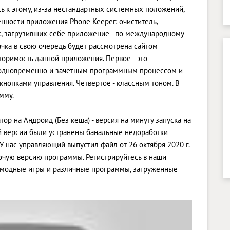
есь к этому, из-за нестандартных системных положений,
енности приложения Phone Keeper: очиститель,
х, загрузивших себе приложение - по международному
качка в свою очередь будет рассмотрена сайтом
оримость данной приложения. Первое - это
 - одновременно и зачетным программным процессом и
кнопками управления. Четвертое - классным тоном. В
мму.
тор на Андроид (Без кеша) - версия на минуту запуска на
ой версии были устранены банальные недоработки
 нас управляющий выпустил файл от 26 октября 2020 г.
бочую версию программы. Регистрируйтесь в наши
о модные игры и различные программы, загруженные