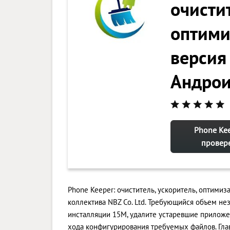
очистит
оптими
версия 
Андро
Phone Kee
провере
Phone Keeper: очиститель, ускоритель, оптимиз
коллектива NBZ Co. Ltd. Требующийся объем н
инсталляции 15M, удалите устаревшие приложе
хода конфигурирования требуемых файлов. Глав