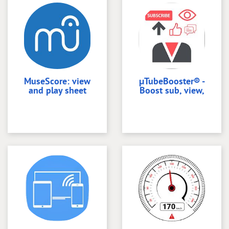
MuseScore: view
µTubeBooster® -
and play sheet
Boost sub, view,