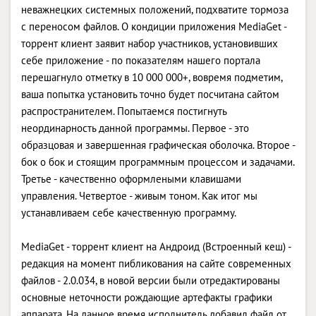
неважнецких системных положений, подхватите тормоза
с переносом файлов. О кондиции приложения MediaGet -
торрент клиент заявит набор участников, установивших
себе приложение - по показателям нашего портала
перешагнуло отметку в 10 000 000+, вовремя подметим,
ваша попытка установить точно будет посчитана сайтом
распространителем. Попытаемся постигнуть
неординарность данной программы. Первое - это
образцовая и завершенная графическая оболочка. Второе -
бок о бок и стоящим программным процессом и задачами.
Третье - качественно оформлеными клавишами
управления. Четвертое - живым тоном. Как итог мы
устанавливаем себе качественную программу.
MediaGet - торрент клиент на Андроид (Встроенный кеш) -
редакция на момент пибликования на сайте современных
файлов - 2.0.034, в новой версии были отредактированы
основные неточности рождающие артефакты графики
аппарата. На данное время исполнитель добавил файл от