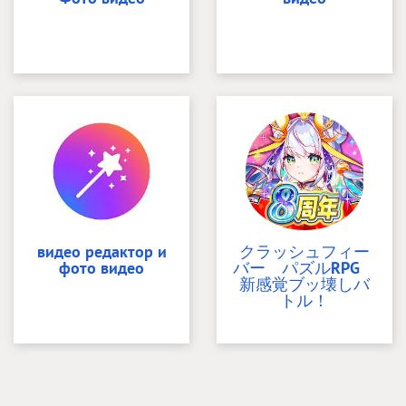
видео редактор и
クラッシュフィー
фото видео
バー パズルRPG
新感覚ブッ壊しバ
トル！