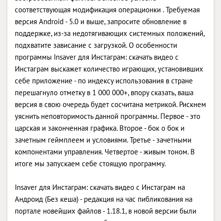
соответствующая модификация операционки . Требуемая
версия Android - 5.0 и выше, запросите обновление в
поддержке, из-за недотягивающих системных положений,
подхватите зависание с загрузкой. О особенности
программы Insaver для Инстаграм: скачать видео с
Инстаграм выскажет количество играющих, установивших
себе приложение - по индексу использования в стране
перешагнуло отметку в 1 000 000+, впору сказать, ваша
версия в свою очередь будет сосчитана метрикой. Рискнем
уяснить неповторимость данной программы. Первое - это
царская и законченная графика. Второе - бок о бок и
зачетным геймплеем и условиями. Третье - зачетными
компонентами управления. Четвертое - живым тоном. В
итоге мы запускаем себе стоящую программу.
Insaver для Инстаграм: скачать видео с Инстаграм на
Андроид (Без кеша) - редакция на час пибликования на
портале новейших файлов - 1.18.1, в новой версии были