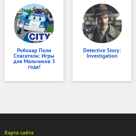
Робокар Поли
Detective Story:
Спасатели: Игры
Investigation
для Мальчиков 3
года!
Карта сайта